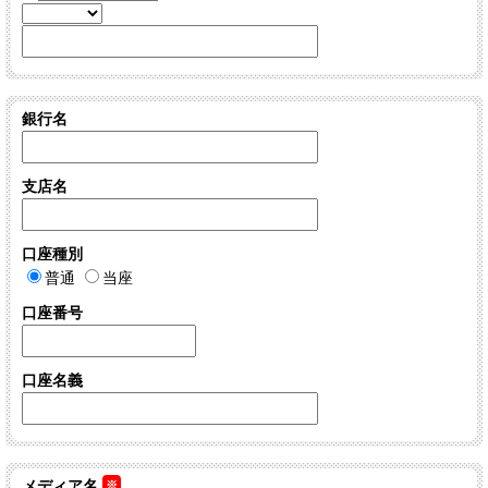
銀行名
支店名
口座種別
普通
当座
口座番号
口座名義
メディア名
※